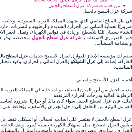
من خدمات شركة عزل اسطح بالجبيل
شركة عزل اسطح بالجبيل
في ظل المناخ القاسي الذي تشهده المملكة العربية السعودية، وخاصة
ضروريًا لحماية المباني من الحرارة الشديدة والرطوبة والتسربات، فا
الشتاء يسببان تلفًا للأسطح، وزيادة في فواتير الكهرباء، وتقلل العمر ال
فمن الضروري الاستعانة بـ
شركة عزل اسطح بالجبيل
متخصصة توفر حلو
واستدامة المنشآت.
تقدم لك مؤسسة الإنجاز للعوازل لعزل الاسطح خدمات
عزل اسطح بالج
العازلة، إضافة إلى
عزل الشينكو
والعزل المائي والحراري، وكيف تختار
المناسب.
أهمية العزل للأسطح والمباني
مدينة الجبيل من أبرز المدن الصناعية والساحلية في المملكة العربية ا
الرطوبة العالية ودرجات الحرارة المرتفعة.
لذلك، فإن عزل اسطح الجبيل سواء كان مائيًا أو حراريًا ضرورة أساسية 
العوامل البيئية من التغلغل إلى داخل الجدران والأسقف، ويُحافظ على 
عزل اسطح بالجبيل لا يقتصر على الجانب الجمالي أو الشكلي فقط، بل يتع
تطبيق العزل الصحيح، يقل استهلاك الكهرباء بنسبة كبيرة، وتقل الحاجة إ
الحراري، مما يوفر مصروفات مالية كبيرة وأصحاب المنازل والمنشآت.