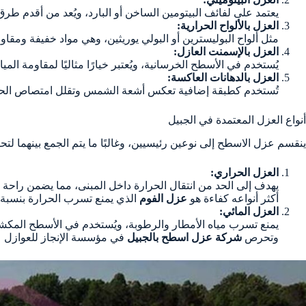
يعتمد على لفائف البيتومين الساخن أو البارد، ويُعد من أقدم طر
العزل بالألواح الحرارية:
مثل ألواح البوليسترين أو البولي يوريثين، وهي مواد خفيفة ومقاو
العزل بالإسمنت العازل:
يُستخدم في الأسطح الخرسانية، ويُعتبر خيارًا مثاليًا لمقاومة الميا
العزل بالدهانات العاكسة:
تُستخدم كطبقة إضافية تعكس أشعة الشمس وتقلل امتصاص الحر
أنواع العزل المعتمدة في الجبيل
ينقسم عزل الاسطح إلى نوعين رئيسيين، وغالبًا ما يتم الجمع بينهما ل
العزل الحراري:
يهدف إلى الحد من انتقال الحرارة داخل المبنى، مما يضمن راحة ا
أكثر أنواعه كفاءة هو
عزل الفوم
الذي يمنع تسرب الحرارة بنسبة تصل
العزل المائي:
يمنع تسرب مياه الأمطار والرطوبة، ويُستخدم في الأسطح المكش
وتحرص
شركة عزل اسطح بالجبيل
في مؤسسة الإنجاز للعوازل ع