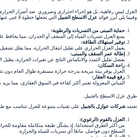
العزل ليس رفاهية، بل هو إجراء احترازي وضروري ضد أضرار الحرارة و
وفيما يلي أبرز فوائد
عزل الاسطح الجبيل
التي تجعلها خطوة لا غنى عنها:
حماية المبنى من التسربات والرطوبة:
يمنع العزل تسربات المياه إلى السقف أو الجدران، مما يحافظ عل
توفير استهلاك الطاقة:
يعمل العزل الحراري على تقليل انتقال الحرارة، مما يقلل تشغيل 
إطالة عمر السقف والمبنى:
بفضل تقليل التمدد والانكماش الناتج عن تغيرات الحرارة، يطيل 
راحة السكان:
العزل يوفر بيئة مريحة بدرجة حرارة مستقرة طوال العام دون تذب
رفع قيمة العقار:
المباني المعزولة تعتبر أكثر كفاءة في السوق العقاري، مما يزيد من 
طرق عزل الاسطح بالجبيل
تعتمد
شركات عوازل بالجبيل
على تقنيات متنوعة للعزل تتناسب مع طبي
العزل بالفوم (الرغوي):
من أكثر الطرق استخدامًا، إذ يشكّل طبقة متكاملة مقاومة للحرا
السطح دون فواصل، مانعًا أي تسربات للمياه والحرارة.
العزل البيتوميني: