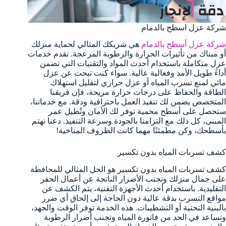
شركة عزل اسطح بالدمام
شركة عزل أسطح بالدمام
هي شريكك المثالي لحماية منزلك
أو مبناك من تأثيرات الحرارة والرطوبة المزعجة. نقدم خدمات
عزل متكاملة باستخدام أحدث المواد والتقنيات التي تضمن
أداءً طويل الأمد وفعالية عالية. سواء كنت تبحث عن عزل
مائي لمنع تسرب المياه أو عزل حراري لتقليل استهلاك
الطاقة والحفاظ على درجات حرارة مريحة، فإن فريقنا
المتخصص يضمن لك تنفيذ العمل باحترافية ودقة. مع خدماتنا،
ستحصل على أسطح محمية توفر لك الأمان وتُطيل عمر
المبنى، كل ذلك مع التزامنا بالجودة وسرعة التنفيذ. دعنا نهتم
بأسطحك، وكن مطمئنًا مهما كانت الظروف المناخية!
كشف تسربات المياه بدون تكسير
كشف تسربات المياه بدون تكسير هو الحل المثالي للمحافظة
على جمال منزلك وتجنب الأضرار الناتجة عن أعمال الحفر
التقليدية. باستخدام أحدث الأجهزة التقنية، يتم الكشف عن
مواقع التسرب بدقة عالية دون الحاجة إلى إلحاق أي ضرر
بالبنية التحتية أو التشطيبات. هذه الخدمة توفر الوقت والجهد،
وتساعد في الحد من فاتورة المياه وتجنب أضرار الرطوبة