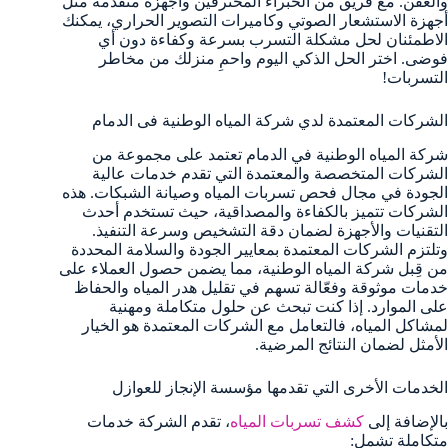
والعفن. مع فريق من الخبراء المحترفين وأجهزة متقدمة مثل
أجهزة الاستشعار الصوتي وكاميرات التصوير الحراري، يمكنك
الاطمئنان لحل مشكلة التسرب بسرعة وكفاءة دون أي
فوضى. اختر الحل الذكي اليوم واحمِ منزلك من مخاطر
التسربات!
الشركات المعتمدة لدي شركة المياه الوطنية فى الدمام
شركة المياه الوطنية في الدمام تعتمد على مجموعة من
الشركات المتخصصة والمعتمدة التي تقدم خدمات عالية
الجودة في مجال فحص تسربات المياه وصيانة الشبكات. هذه
الشركات تتميز بالكفاءة والمصداقية، حيث تستخدم أحدث
التقنيات والأجهزة لضمان دقة التشخيص وسرعة التنفيذ.
وتلتزم الشركات المعتمدة بمعايير الجودة والسلامة المحددة
من قِبل شركة المياه الوطنية، مما يضمن حصول العملاء على
خدمات موثوقة وفعّالة تسهم في تقليل هدر المياه والحفاظ
على الموارد. إذا كنت تبحث عن حلول متكاملة ومهنية
لمشاكل المياه، فالتعامل مع الشركات المعتمدة هو الخيار
الأمثل لضمان النتائج المرضية.
الخدمات الأخرى التي تقدمها مؤسسة الإنجاز للعوازل
بالإضافة إلى
كشف تسربات المياه
، تقدم الشركة خدمات
متكاملة تشمل: