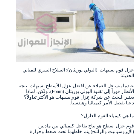
عزل فوم بسيهات (البولي يوريثان): السلاح السري للمباني
الحديثة
عندما يتساءل العملاء عن افضل عزل للأسطح بسيهات، تتجه
الأنظار فوراً إلى تقنية البولي يوريثان (Foam). ولكن، لماذا
يعتبر البحث عن شركة عزل فوم بسيهات هو الأكثر تداولاً؟
دعنا نفصل الأمر كيميائياً وهندسياً.
ما هي كيمياء الفوم العازل؟
فوم عزل اسطح هو نتاج تفاعل كيميائي بين مادتين
(الإيزوسيانيت والراتنج) يتم خلطهما تحت ضغط وحرارة