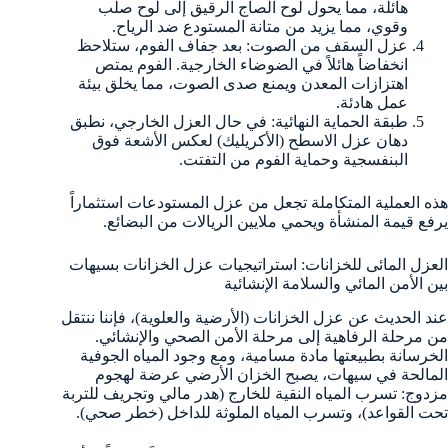
هائلة، مما يحول لوح الصاج الرقيق إلى لوح صلب
وقوي، مما يزيد من متانة المستودع ضد الرياح.
عزل السقف من الصوت: بعد جفاف الفوم، ستلاحظ
انخفاضاً هائلاً في الضوضاء الخارجية. الفوم يمتص
اهتزازات المعدن ويمنع صدى الصوت، مما يخلق بيئة
عمل هادئة.
طبقة الحماية النهائية: في حال العزل الخارجي، نطبق
دهان عزل الاسطح (الأكريليك) لعكس الأشعة فوق
البنفسجية وحماية الفوم من التفتت.
هذه العملية المتكاملة تجعل من عزل المستودعات استثماراً
يرفع قيمة المنشأة ويحمي ملايين الريالات من البضائع.
العزل المائى للخزانات: استراتيجيات عزل الخزانات بسيهات
بين الأمن المائي والسلامة الإنشائية
عند الحديث عن عزل الخزانات (الأرضية والعلوية)، فإننا ننتقل
من مرحلة الرفاهية إلى مرحلة الأمن الصحي والإنشائي.
الخرسانة بطبيعتها مادة مسامية، ومع وجود المياه الجوفية
المالحة في سيهات، يصبح الخزان الأرضي عرضة لهجوم
مزدوج: تسرب المياه النقية للخارج (هدر مالي وتجريف للتربة
تحت القواعد)، وتسرب المياه الملوثة للداخل (خطر صحي).