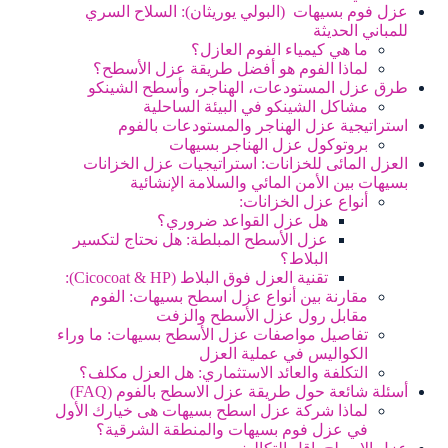
عزل فوم بسيهات (البولي يوريثان): السلاح السري
للمباني الحديثة
ما هي كيمياء الفوم العازل؟
لماذا الفوم هو أفضل طريقة عزل الأسطح؟
طرق عزل المستودعات، الهناجر، وأسطح الشينكو
مشاكل الشينكو في البيئة الساحلية
استراتيجية عزل الهناجر والمستودعات بالفوم
بروتوكول عزل الهناجر بسيهات
العزل المائى للخزانات: استراتيجيات عزل الخزانات
بسيهات بين الأمن المائي والسلامة الإنشائية
أنواع عزل الخزانات:
هل عزل القواعد ضروري؟
عزل الأسطح المبلطة: هل نحتاج لتكسير
البلاط؟
تقنية العزل فوق البلاط (Cicocoat & HP):
مقارنة بين أنواع عزل اسطح بسيهات: الفوم
مقابل رول عزل الأسطح والزفت
تفاصيل مواصفات عزل الأسطح بسيهات: ما وراء
الكواليس في عملية العزل
التكلفة والعائد الاستثماري: هل العزل مكلف؟
أسئلة شائعة حول طريقة عزل الاسطح بالفوم (FAQ)
لماذا شركة عزل اسطح بسيهات هى خيارك الأول
في عزل فوم بسيهات والمنطقة الشرقية؟