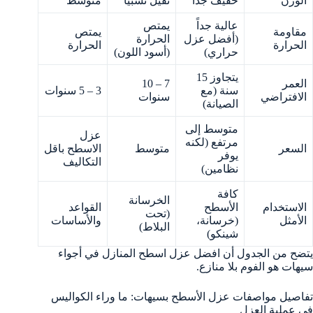
الوزن
خفيف جداً
ثقيل نسبياً
متوسط
عالية جداً
يمتص
مقاومة
يمتص
(أفضل عزل
الحرارة
الحرارة
الحرارة
حراري)
(أسود اللون)
يتجاوز 15
العمر
7 – 10
سنة (مع
3 – 5 سنوات
الافتراضي
سنوات
الصيانة)
متوسط إلى
عزل
مرتفع (لكنه
السعر
متوسط
الاسطح باقل
يوفر
التكاليف
نظامين)
كافة
الخرسانة
الاستخدام
الأسطح
القواعد
(تحت
الأمثل
(خرسانة،
والأساسات
البلاط)
شينكو)
يتضح من الجدول أن افضل عزل اسطح المنازل في أجواء
سيهات هو الفوم بلا منازع.
تفاصيل مواصفات عزل الأسطح بسيهات: ما وراء الكواليس
في عملية العزل