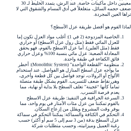
معينين داخل ماكينات خاصة. عند الرش، يتمدد الخليط لـ 30
ضعف حجمه السائل، متغلغلاً في أدق المسام والشقوق التي لا
تراها العين المجردة.
لماذا الفوم هو أفضل طريقة عزل الأسطح؟
الخاصية المزدوجة (2 في 1): أغلب مواد العزل تكون إما
للعزل المائي فقط (مثل رول عزل الاسطح) أو حراري
فقط (مثل الفلين). أما عزل الاسطح بالفوم، فهو يحقق
المعادلة الصعبة: عزل مائي بنسبة 100% وعزل حراري
فائق الكفاءة في طبقة واحدة.
منظومة “القطعة الواحدة” (Monolithic System): أخطر
ما يواجه عزل اسطح المنازل هو الفواصل. عند استخدام
الألواح أو الرولات، توجد فواصل بين كل قطعة وأخرى،
وهي نقاط ضعف للتسريب. الفوم يشكل طبقة متصلة
تماماً كأنها “غجينة” تغلف السطح بلا بداية أو نهاية، مما
يعدم فرصة التسرب.
السرعة الخرافية في التنفيذ: طريقة عزل الاسطح
بالفوم تمكننا من عزل مئات الأمتار في يوم واحد، مما
يوفر وقت المشروع ويقلل من إزعاج السكان.
التحكم في الكثافة والسماكة: يمكننا التحكم في سماكة
عزل السطح بدقة (من 3 سم إلى 5 سم أو أكثر) حسب
رغبة العميل وميزانيته، وحسب متطلبات شركة