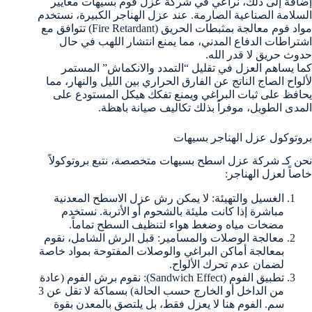
إضافة إلى ذلك، نراعي في شركة عزل فوم بسيهات معايير
السلامة الصناعية الصارمة. عند عزل الهناجر الكبيرة، نستخدم
مواد فوم معالجة بمثبطات الحريق (Fire Retardant) تتوافق مع
اشتراطات الدفاع المدني، مما يمنع انتشار اللهب في حال
حدوث حريق لا قدر الله.
كما يساهم العزل في تقليل “التمدد والانكماش” المستمر
لألواح الصاج الناتج عن الفارق الحراري بين الليل والنهار، مما
يحافظ على ثبات البراغي ويمنع تفكك هيكل المستودع على
المدى الطويل، موفراً بذلك تكاليف صيانة باهظة.
بروتوكول عزل الهناجر بسيهات
نحن كـ شركة عزل اسطح بسيهات متخصصة، نتبع بروتوكولاً
خاصاً لعزل الهناجر:
الغسيل والتهيئة: لا يمكن رش عزل الاسطح المعدنية
مباشرة إذا كانت مليئة بالشحوم أو الأتربة. نستخدم
مضخات مياه وضغط هواء لتنظيف السطح تماماً.
معالجة الوصلات والمسامير: قبل الرش الشامل، نقوم
بمعالجة أماكن البراغي والوصلات المفتوحة بمواد خاصة
لضمان عدم تحرك الألواح.
تطبيق الفوم (Sandwich Effect): نقوم برش الفوم (عادة
من الداخل أو الخارج حسب الحالة) بسماكة لا تقل عن 3
سم. الفوم هنا لا يعزل فقط، بل يلتصق بالمعدن بقوة