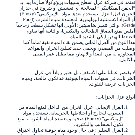
نعتمد في شركة عزل اسطح بسيهات بروتوكولاً صارماً يبدأ بـ
“الحقن الميكانيكي” لمعالجة أي تعشيش أو شروخ في جدران
الخزان قبل العزل. نستخدم بعدها مواد “الإيبوكسي” (Epoxy)
أو المواد الإسمنتية البوليمرية المعتمدة لمياه الشرب (Food
Grade)، والتي تتميز بخاصيتين: الأولى أنها تشكل سطحاً زجاجياً
أملس يمنع التصاق الطحالب والبكتيريا، والثانية أنها تقاوم
الضغط الهيدروليكي الشديد للمياه.
هذا النوع من العزل المائي يضمن بقاء المياه نقية تماماً كما
وصلت من المصدر، ويحمي حديد تسليح الخزان والقواعد
المجاورة له من الصدأ والانهيار، مما يطيل عمر المبنى
بالكامل.
لا يقتصر عملنا على الأسقف، بل نعتبر رواداً في عزل
الخزانات. في سيهات، المياه الجوفية قد تكون مالحة، ومياه
الخزانات عرضة للتلوث.
أنواع عزل الخزانات:
العزل الإيجابي: عزل الخزان من الداخل لمنع المياه من
التسرب للخارج أو اختلاطها بالخرسانة. نستخدم مواد
“إيبوكسي” (Epoxy) صحية ومعتمدة لمياه الشرب، تمنع
تكون الطحالب والبكتيريا.
العزل السلبي: في حال وجود مياه جوفية تحاول اختراق