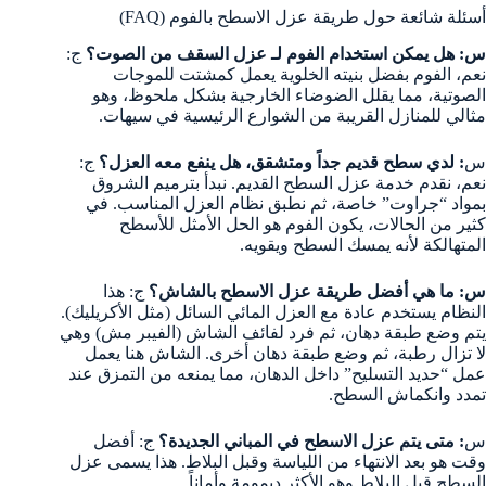
أسئلة شائعة حول طريقة عزل الاسطح بالفوم (FAQ)
س: هل يمكن استخدام الفوم لـ عزل السقف من الصوت؟
ج:
نعم، الفوم بفضل بنيته الخلوية يعمل كمشتت للموجات
الصوتية، مما يقلل الضوضاء الخارجية بشكل ملحوظ، وهو
مثالي للمنازل القريبة من الشوارع الرئيسية في سيهات.
س
: لدي سطح قديم جداً ومتشقق، هل ينفع معه العزل؟
ج:
نعم، نقدم خدمة عزل السطح القديم. نبدأ بترميم الشروق
بمواد “جراوت” خاصة، ثم نطبق نظام العزل المناسب. في
كثير من الحالات، يكون الفوم هو الحل الأمثل للأسطح
المتهالكة لأنه يمسك السطح ويقويه.
س: ما هي أفضل طريقة عزل الاسطح بالشاش؟
ج: هذا
النظام يستخدم عادة مع العزل المائي السائل (مثل الأكريليك).
يتم وضع طبقة دهان، ثم فرد لفائف الشاش (الفيبر مش) وهي
لا تزال رطبة، ثم وضع طبقة دهان أخرى. الشاش هنا يعمل
عمل “حديد التسليح” داخل الدهان، مما يمنعه من التمزق عند
تمدد وانكماش السطح.
س
: متى يتم عزل الاسطح في المباني الجديدة؟
ج: أفضل
وقت هو بعد الانتهاء من اللياسة وقبل البلاط. هذا يسمى عزل
السطح قبل البلاط وهو الأكثر ديمومة وأماناً.