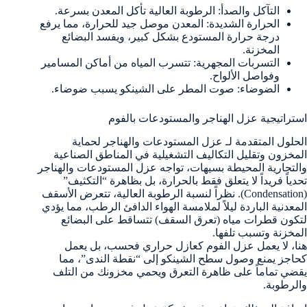
التآكل والصدأ: الرطوبة العالية تأكل المعدن بسرعة.
الحرارة الشديدة: المعدن موصل جيد للحرارة، مما يرفع
درجة حرارة المستودع بشكل كبير، ويفسد البضائع
المخزنة.
التسربات المجهرية: تتسرب المياه من أماكن المسامير
وفواصل الألواح.
الضوضاء: صوت المطر على الشينكو يسبب ضوضاء.
استراتيجية عزل الهناجر والمستودعات بالفوم
الحلول المتقدمة لـ عزل المستودعات والهناجر لحماية
المخزون وتقليل التكاليف التشغيلية في المناطق الصناعية
والتجارية المحيطة بسيهات، تواجه عزل المستودعات والهناجر
تحدياً فريداً لا يتعلق فقط بالحرارة، بل بظاهرة “التكثيف”
(Condensation). نظراً لنسبة الرطوبة العالية، تتعرض الأسقف
المعدنية الباردة ليلاً لملامسة الهواء الدافئ الرطب، مما يؤدي
لتكون قطرات مياه (تعرق السقف) تتساقط على البضائع
المخزنة وتسبب تلفها.
هنا، لا يعمل عزل الفوم كعازل حراري فحسب، بل يعمل
كحاجز يمنع وصول سطح الشينكو إلى “نقطة الندى”، مما
يقضي تماماً على ظاهرة التعرق ويحمي مخزونك من التلف
والرطوبة.