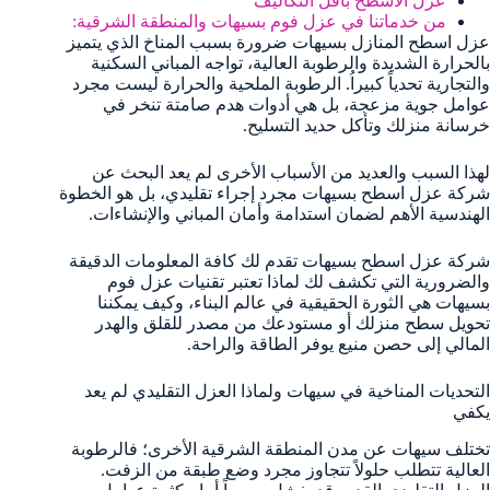
عزل الاسطح باقل التكاليف
من خدماتنا في عزل فوم بسيهات والمنطقة الشرقية:
عزل اسطح المنازل بسيهات ضرورة بسبب المناخ الذي يتميز
بالحرارة الشديدة والرطوبة العالية، تواجه المباني السكنية
والتجارية تحدياً كبيراُ. الرطوبة الملحية والحرارة ليست مجرد
عوامل جوية مزعجة، بل هي أدوات هدم صامتة تنخر في
خرسانة منزلك وتأكل حديد التسليح.
لهذا السبب والعديد من الأسباب الأخرى لم يعد البحث عن
شركة عزل اسطح بسيهات مجرد إجراء تقليدي، بل هو الخطوة
الهندسية الأهم لضمان استدامة وأمان المباني والإنشاءات.
شركة عزل اسطح بسيهات تقدم لك كافة المعلومات الدقيقة
والضرورية التي تكشف لك لماذا تعتبر تقنيات عزل فوم
بسيهات هي الثورة الحقيقية في عالم البناء، وكيف يمكننا
تحويل سطح منزلك أو مستودعك من مصدر للقلق والهدر
المالي إلى حصن منيع يوفر الطاقة والراحة.
التحديات المناخية في سيهات ولماذا العزل التقليدي لم يعد
يكفي
تختلف سيهات عن مدن المنطقة الشرقية الأخرى؛ فالرطوبة
العالية تتطلب حلولاً تتجاوز مجرد وضع طبقة من الزفت.