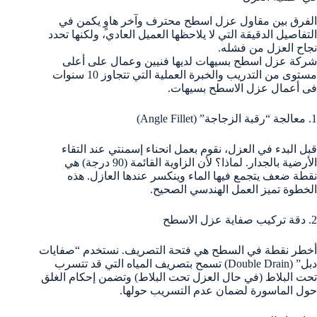
الفرق بين مقاول عزل اسطح محترف وآخر هاوٍ يكمن في
التفاصيل الدقيقة التي لا يلاحظها العميل العادي، ولكنها تحدد
نجاح العزل من فشله.
شركة عزل اسطح بسيهات لديها فنيين وعمال على أعلى
مستوى من التدريب والخبرة العملية التي تتجاوز 10 سنوات
فى أعمال عزل الاسطح بسيهات.
1. معالجة “رقبة الزجاجة” (Angle Fillet)
قبل البدء في العزل، نقوم بعمل انحناء إسمنتي عند التقاء
الأرضية بالجدار. لماذا؟ لأن الزاوية القائمة (90 درجة) هي
نقطة ضعف يتجمع فيها الماء وينكسر عندها العازل. هذه
الخطوة تميز العمل الهندسي الصحيح.
2. دقة تركيب صفاية عزل الاسطح
أخطر نقطة في السطح هي فتحة التصريف. نستخدم “صفايات
دبل” (Double Drain) تسمح بتصريف المياه التي قد تتسرب
تحت البلاط (في حال العزل تحت البلاط) وتضمن إحكام الغلق
حول الماسورة لضمان عدم التسريب حولها.