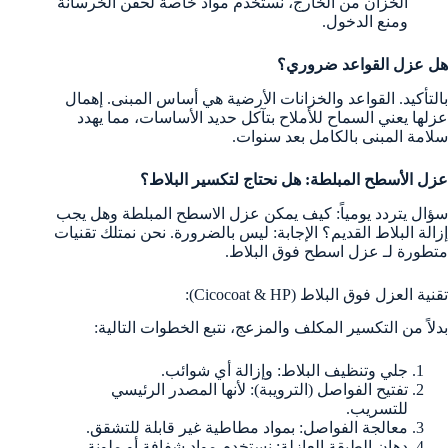
الخزان من الخارج، نستخدم مواد خاصة لحقن الخرسانة
ومنع الدخول.
هل عزل القواعد ضروري؟
بالتأكيد. القواعد والخزانات الأرضية هي أساس المبنى. إهمال
عزلها يعني السماح للأملاح بتآكل حديد الأساسات، مما يهدد
سلامة المبنى بالكامل بعد سنوات.
عزل الأسطح المبلطة: هل نحتاج لتكسير البلاط؟
سؤال يتردد يومياً: كيف يمكن عزل الاسطح المبلطة وهل يجب
إزالة البلاط القديم؟ الإجابة: ليس بالضرورة. نحن نمتلك تقنيات
متطورة لـ عزل اسطح فوق البلاط.
تقنية العزل فوق البلاط (Cicocoat & HP):
بدلاً من التكسير المكلف والمزعج، نتبع الخطوات التالية:
جلي وتنظيف البلاط: وإزالة أي شوائب.
تفتيح الفواصل (الترويبة): لأنها المصدر الرئيسي
للتسريب.
معالجة الفواصل: بمواد مطاطية غير قابلة للتشقق.
دهان الطبقة العازلة: نستخدم مواد شفافة أو ملونة